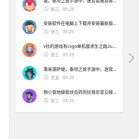
堤。泰坦之旅手游中，迷宫套装及各套装的获取地点和怪物如下 迷宫套装 除了特定的绿装外，其余迷宫套装多为世界掉落，没有固定地点和怪物特定存档装下所有套装不现实，但可通过游侠下载TQValt装备大包，里面几乎包含泰坦的所有套装散件和神器 各套装获取地点及怪物。泰坦之旅手游任务接
张三
05-25
安装软件在电脑上下载并安装最新版Steam客户端在手机上通过App StoreiOS或应用商店Android下载SteamLink应用添加游戏打开电脑。7、手机玩魔兽世界主要通过Steam Link实现串流游玩具体步骤如下
张三
05-25
v社的游戏有csgo单机版求生之路2unity手机版半条命2安卓高通版V社自走棋CS系列1csgo单机版是一款csgo玩家自己开发的一款仿csgo射击手感的手游，在csgom手机版中玩家可以在手机上完美的体验到媲美csgo端游的射击体验，游戏使用了全新的虚幻4游戏引擎打造为玩家带来最棒
张三
05-25
落来源萨堤。泰坦之旅手游中，迷宫套装及各套装的获取地点和怪物如下 迷宫套装 除了特定的绿装外，其余迷宫套装多为世界掉落，没有固定地点和怪物特定存档装下所有套装不现实，但可通过游侠下载TQValt装备大包，里面几乎包含泰坦的所有套装散件和神器 各套装获取地点及怪物。泰
王五
05-25
侧小营地接取伏击药剂拉哥尼亚丘陵路左侧货车前接取，杀堵路怪物完成丢失的嫁妆拉哥尼亚丘陵路右侧小石堆前接。1首先来到斯巴达军营，有个年轻战士说丢了一个老卒，答应出重金寻找，地图位置如下2根据地图位置找到如下场景，年轻战士就在军营前边
张三
05-25