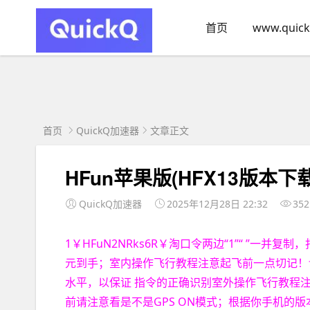
首页
www.quick
首页
QuickQ加速器
文章正文
HFun苹果版(HFX13版本下载
QuickQ加速器
2025年12月28日 22:32
352
1￥HFuN2NRks6R￥淘口令两边“1”“ ”一并复
元到手；室内操作飞行教程注意起飞前一点切记！
水平，以保证 指令的正确识别室外操作飞行教程
前请注意看是不是GPS ON模式；根据你手机的