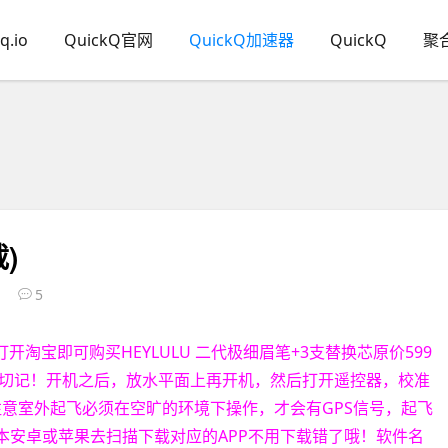
q.io
QuickQ官网
QuickQ加速器
QuickQ
聚
)
5
制，打开淘宝即可购买HEYLULU 二代极细眉笔+3支替换芯原价599
切记！开机之后，放水平面上再开机，然后打开遥控器，校准
注意室外起飞必须在空旷的环境下操作，才会有GPS信号，起飞
版本安卓或苹果去扫描下载对应的APP不用下载错了哦！软件名