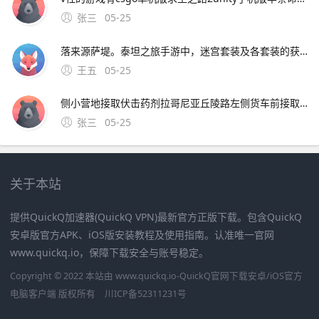
张三
05-25
落来源萨堤。泰坦之旅手游中，迷宫套装及各套装的获取地点和怪物如下 迷宫套装 除了特定的绿装外，其余迷宫套装多为世界掉落，没有固定地点和怪物特定存档装下所有套装不现实，但可通过游侠下载TQValt装备大包，里面几乎包含泰坦的所有套装散件和神器 各套装获取地点及怪物。泰
王五
05-25
侧小营地接取伏击药剂拉哥尼亚丘陵路左侧货车前接取，杀堵路怪物完成丢失的嫁妆拉哥尼亚丘陵路右侧小石堆前接。1首先来到斯巴达军营，有个年轻战士说丢了一个老卒，答应出重金寻找，地图位置如下2根据地图位置找到如下场景，年轻战士就在军营前边
张三
05-25
关于本站
提供QuickQ加速器(QuickQ VPN)最新官方正版下载。包含QuickQ
安卓版官方APK、iOS版安装教程及使用指南。认准唯一官网
www.quickq.io，保障下载安全与账号稳定。
Copyright © 2022 本站由 www.quickq.io-QuickQ官网下载安卓/iOS官方
电脑客户端 版权所有
川ICP备52311231号