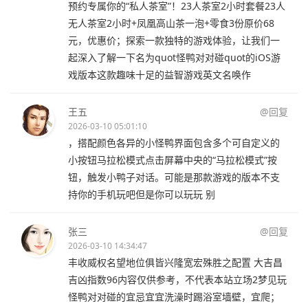
预约专属你的“私人茶室”！23人茶室2小时套餐23人
无人茶室2小时+凤凰高山茶一泡+零食3份原价68
元，优惠价；探索一款独特的游戏体验，让我们一
起深入了解一下名为quot怪鸭对对碰quot的iOS游
戏版本这款趣味十足的益智游戏英文名唤作
王五
@回复
2026-03-10 05:01:10
，搭配颜色各异的小怪鸭界面包含多个可自定义的
小按钮马拉松模式点击屏幕中央的“马拉松模式”按
钮，触发小鸭子对话。可能是那款游戏的版本不支
持你的手机玩吧但是你可以玩玩 别
张三
@回复
2026-03-10 14:34:47
丰收威权名望地位俱皆兴隆宽宏殊胜之配置 大吉昌
吉凶指数96内容仅供参考，不代表本站立场2梦见玩
怪鸭对对碰的宜忌宜宜洗澡时踢浴室墙壁，宜爬；