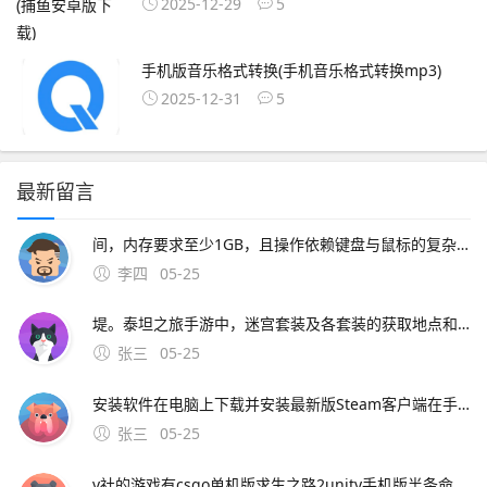
2025-12-29
5
手机版音乐格式转换(手机音乐格式转换mp3)
2025-12-31
5
最新留言
间，内存要求至少1GB，且操作依赖键盘与鼠标的复杂。在手机上玩魔兽世界，可通过网易云游戏实现云串流操作，具体步骤如下下载网易云游戏APP在手机应用商店搜索并安装“网易云
李四
05-25
堤。泰坦之旅手游中，迷宫套装及各套装的获取地点和怪物如下 迷宫套装 除了特定的绿装外，其余迷宫套装多为世界掉落，没有固定地点和怪物特定存档装下所有套装不现实，但可通过游侠下载TQValt装备大包，里面几乎包含泰坦的所有套装散件和神器 各套装获取地点及怪物。泰坦之旅手游任务接
张三
05-25
安装软件在电脑上下载并安装最新版Steam客户端在手机上通过App StoreiOS或应用商店Android下载SteamLink应用添加游戏打开电脑。7、手机玩魔兽世界主要通过Steam Link实现串流游玩具体步骤如下
张三
05-25
v社的游戏有csgo单机版求生之路2unity手机版半条命2安卓高通版V社自走棋CS系列1csgo单机版是一款csgo玩家自己开发的一款仿csgo射击手感的手游，在csgom手机版中玩家可以在手机上完美的体验到媲美csgo端游的射击体验，游戏使用了全新的虚幻4游戏引擎打造为玩家带来最棒