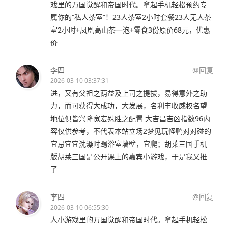
戏里的万国觉醒和帝国时代。拿起手机轻松预约专
属你的“私人茶室”！23人茶室2小时套餐23人无人茶
室2小时+凤凰高山茶一泡+零食3份原价68元，优惠
价
李四
@回复
2026-03-10 03:37:31
进，又有父祖之荫益及上司之提拔，易得意外之助
力，而可获得大成功，大发展，名利丰收威权名望
地位俱皆兴隆宽宏殊胜之配置 大吉昌吉凶指数96内
容仅供参考，不代表本站立场2梦见玩怪鸭对对碰的
宜忌宜宜洗澡时踢浴室墙壁，宜爬；胡莱三国手机
版胡莱三国是公开课上的嘉宾小游戏，于是我又推
了
李四
@回复
2026-03-10 06:55:30
人小游戏里的万国觉醒和帝国时代。拿起手机轻松