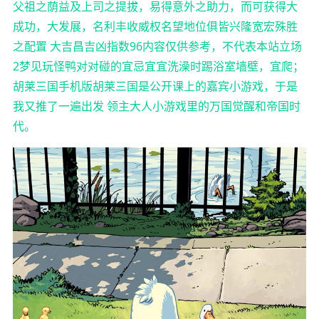
父祖之荫益及上司之提拔，易得意外之助力，而可获得大
成功，大发展，名利丰收威权名望地位俱皆兴隆宽宏殊胜
之配置 大吉昌吉凶指数96内容仅供参考，不代表本站立场
2梦见玩怪鸭对对碰的宜忌宜宜洗澡时踢浴室墙壁，宜爬；
胡莱三国手机版胡莱三国是公开课上的嘉宾小游戏，于是
我又推了一遍出发 领主大人小游戏里的万国觉醒和帝国时
代。